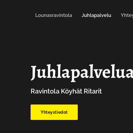
Siirry sisältöön
Lounasravintola
Juhlapalvelu
Yhte
Juhlapalvelu
Ravintola Köyhät Ritarit
Yhteystiedot