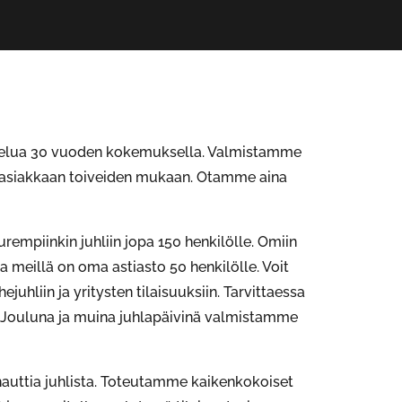
alvelua 30 vuoden kokemuksella. Valmistamme
t asiakkaan toiveiden mukaan. Otamme aina
urempiinkin juhliin jopa 150 henkilölle. Omiin
 meillä on oma astiasto 50 henkilölle. Voit
ejuhliin ja yritysten tilaisuuksiin. Tarvittaessa
. Jouluna ja muina juhlapäivinä valmistamme
 nauttia juhlista. Toteutamme kaikenkokoiset