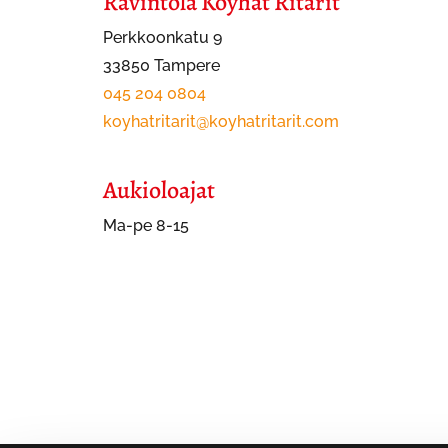
Ravintola Köyhät Ritarit
Perkkoonkatu 9
33850 Tampere
045 204 0804
koyhatritarit@koyhatritarit.com
Aukioloajat
Ma-pe 8-15