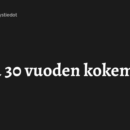
ystiedot
a 30 vuoden koke