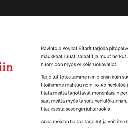
Ravintola Köyhät Ritarit tarjoaa pitop
maukkaat ruuat, salaatit ja muut herku
iin
huomioon myös erikoisruokavaliot.
Tarjoilut toteutamme niin pieniin kuin su
tiloihimme mahtuu noin 40-50 henkilöä ja
tilata meiltä tarjottavat monenlaisiin perh
saat meiltä myös tarjoiluhenkilökunnan
tilauksesta sesongin juhlaruokia.
Anna meidän hoitaa tarjoilut ja voit itse